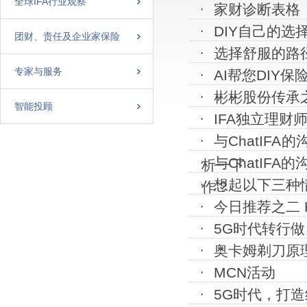
全球IFA行业观察
家财诊断表格
DIY自己的选
团财、责任及企业家保险
选择舒服的路径
专家与服务
AI帮您DIY保
彬彬股份传承
智能投顾
IFA独立理财
与ChatIF
与ChatIFA
析一下
想起以下三种
作？
今日推荐之二 K
5G时代转行
奥卡姆剃刀原
MCN活动
5G时代，打造