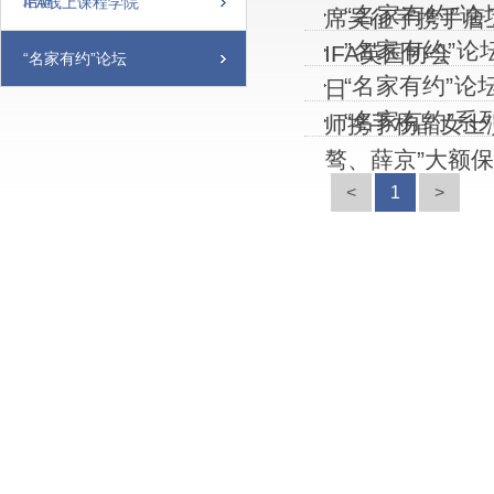
培训
IFA线上课程学院
“名家有约”论
席吴征宇携手唐
”名家有约”论
IFA英国协会
“名家有约”论坛
“名家有约”
日
“名家有约”系
师携手杨晶女士
骜、薛京”大额保
<
1
>