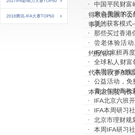
2017IFA影响力大赛TOP50
中国平民财富
来自美国的王
得联合国旗下公
2018腾讯-IFA大赛TOP50
新的获客模式
事儿！
那些买过香港
尝老体验活动
IFA北京班再
约报名中！
全球私人财富
本周四“IFA
代表首次参加国
公益活动，免
青少年财商教
本周在国贸与你
IFA北京六班
IFA本周研
北京市理财规
本周IFA研